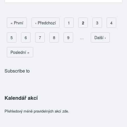
First page
« První
Předchozí stránka
‹ Předchozí
Page
1
Aktuální stránka
2
Page
3
Page
4
Page
5
Page
6
Page
7
Page
8
Page
9
…
Následující stránk
Další ›
Pagination
Poslední stránka
Poslední »
Subscribe to
Kalendář akcí
Přehledový méně pravidelných akcí zde.