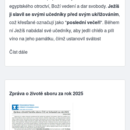
egyptského otroctví, Boží vedení a dar svobody.
Ježíš
ji slavil se svými učedníky před svým ukřižováním
,
což křesťané označují jako "
poslední večeři
". Během
ní Ježíš nabádal své učedníky, aby jedli chléb a pili
víno na jeho památku, čímž ustanovil svátost
Číst dále
Zpráva o životě sboru za rok 2025