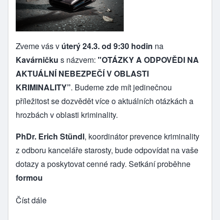
Zveme vás v
úterý 24.3. od 9:30 hodin
na
Kavárničku
s názvem:
"OTÁZKY A ODPOVĚDI NA
AKTUÁLNÍ NEBEZPEČÍ V OBLASTI
KRIMINALITY”
. Budeme zde mít jedinečnou
příležitost se dozvědět více o aktuálních otázkách a
hrozbách v oblasti kriminality.
PhDr. Erich Stündl
, koordinátor prevence kriminality
z odboru kanceláře starosty, bude odpovídat na vaše
dotazy a poskytovat cenné rady. Setkání proběhne
formou
Číst dále