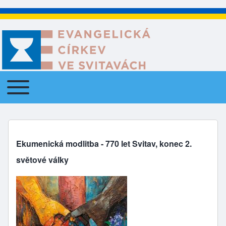
Toggle main menu
Main navigation
Ekumenická modlitba - 770 let Svitav, konec 2.
světové války