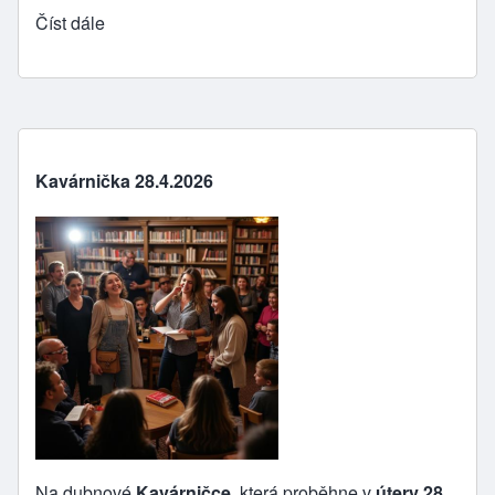
Číst dále
Kavárnička 28.4.2026
Na dubnové
Kavárničce
, která proběhne v
útery 28.