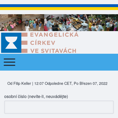
Toggle main menu
Main navigation
Od
Filip Keller
| 12:07 Odpoledne CET, Po Březen 07, 2022
osobní číslo (nevíte-li, neuvádějte)