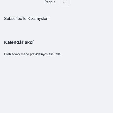
Page 1
Následující stránka
››
Pagination
Subscribe to K zamyšlení
Kalendář akcí
Přehledový méně pravidelných akcí zde.