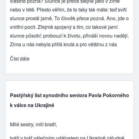
vlastně pozná? Slunce je přece stejné jako v zimě
nebo v létě. Přesto věřím, že to taky tak máte: teď svítí
slunce prostě jarně. To člověk přece pozná. Ano, jde o
vnitřní pocit. Zřejmě spojený s tím, co takové jarní
slunce působí: probouzí k životu, přináší novou naději.
Zima u nás nebyla příliš krutá a pro většinu z nás
Číst dále
Pastýřský list synodního seniora Pavla Pokorného
k válce na Ukrajině
Milé sestry, milí bratři,
tváří v tvář válečným událostem na Ukrajině záludně