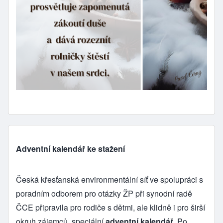
Adventní kalendář ke stažení
Česká křesťanská environmentální síť ve spolupráci s
poradním odborem pro otázky ŽP při synodní radě
ČCE připravila pro rodiče s dětmi, ale klidně i pro širší
okruh zájemců, speciální
adventní kalendář
. Po