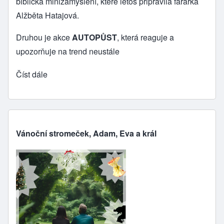
biblická minizamyšlení, které letos připravila farářka
Alžběta Hatajová.
Druhou je akce
AUTOPŮST
, která reaguje a
upozorňuje na trend neustále
Číst dále
Vánoční stromeček, Adam, Eva a král