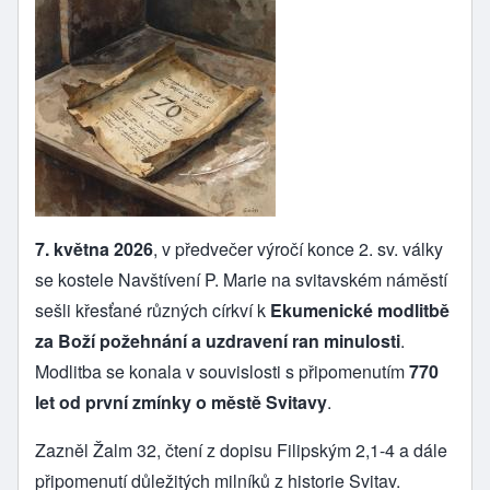
7. května 2026
, v předvečer výročí konce 2. sv. války
se kostele Navštívení P. Marie na svitavském náměstí
sešli křesťané různých církví k
Ekumenické modlitbě
za Boží požehnání a uzdravení ran minulosti
.
Modlitba se konala v souvislosti s připomenutím
770
let od první zmínky o městě Svitavy
.
Zazněl Žalm 32, čtení z dopisu Filipským 2,1-4 a dále
připomenutí důležitých milníků z historie Svitav.