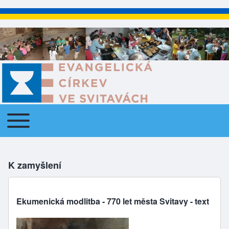
Toggle main menu
Main navigation
K zamyšlení
Ekumenická modlitba - 770 let města Svitavy - text