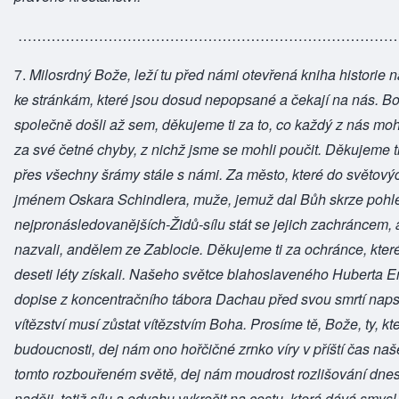
………………………………………………………………………
7.
Milosrdný Bože, leží tu před námi otevřená kniha historie 
ke stránkám, které jsou dosud nepopsané a čekají na nás. Bo
společně došli až sem, děkujeme ti za to, co každý z nás mohl
za své četné chyby, z nichž jsme se mohli poučit. Děkujeme ti
přes všechny šrámy stále s námi. Za město, které do světovýc
jménem Oskara Schindlera, muže, jemuž dal Bůh skrze pohle
nejpronásledovanějších-Židů-sílu stát se jejich zachráncem, a
nazvali, andělem ze Zablocie. Děkujeme ti za ochránce, kter
deseti léty získali. Našeho světce blahoslaveného Huberta E
dopise z koncentračního tábora Dachau před svou smrtí naps
vítězství musí zůstat vítězstvím Boha. Prosíme tě, Bože, ty, kt
budoucnosti, dej nám ono hořčičné zrnko víry v příští čas na
tomto rozbouřeném světě, dej nám moudrost rozlišování dnes
naději, totiž sílu a odvahu vykročit na cestu, která dává smysl