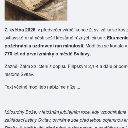
7. května 2026
, v předvečer výročí konce 2. sv. války se kost
svitavském náměstí sešli křesťané různých církví k
Ekumenic
požehnání a uzdravení ran minulosti
. Modlitba se konala v
770 let od první zmínky o městě Svitavy
.
Zazněl Žalm 32, čtení z dopisu Filipským 2,1-4 a dále připome
historie Svitav.
Text včetně modliteb nabízíme níže ...
Milosrdný Bože, v letošním jubilejním roce, kdy vzpomínáme 7
zakládací listiny Svitav, otvíráme zde před tebou objemnou k
Psali ji ti, kteří tu žili před námi, svým potem, a nezřídka i kr