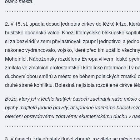
blaho města.
……………………………………………………………………
2. V 15. st. upadla dosud jednotná církev do těžké krize, kter
husitské občanské válce. Kněží litomyšlské biskupské kapitul
si za bezvládí v zemi přivlastňovali zpupní jednotlivci a jedno
nakonec vydrancovalo, vojsko, které před tím upálilo všech
Mohelnici. Nábožensky rozdělená Evropa vlivem lidské pých
zmítala ve zmatcích protestantské i katolické reformace. I v na
duchovní obou směrů a město se během politických zmatků oci
druhé straně konfliktu. Bolestná nejistota rozdělené církve tě
Bože, který jsi v těchto krutých časech zachránil naše město
pýchy majitelů jediné pravdy, ať upřímně vnímáme bolest rozd
otevřeni opravdovému zdravému ekumenickému duchu v na
………………………………………………………………………
3. V časech, kdy přestaly řinčet zbraně, rozvíjelo se město 