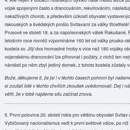
vojsk spojenými často s drancováním, rekvírováním, následu
nakažlivých chorob, a především úzkostí obyvatel vystavených
rakouských a švédských prošlo Svitavami za války třicetilet
Prusové ve století 18. a za napoleonských válek Rakušané, 
letošním roce rovněž vzpomínáme 160 let od války prusko-ra
kostela sv. Jiljí dva hromadné hroby s více než 180 vojáky ob
vojenskému drancování lze přirovnat i požáry, z nichž ten nej
náměstí po něm zbyl jediný domek, z tohoto kostela zůstaly 
Bože, děkujeme ti, že jsi i v těchto časech pohrom byl našemu
si zoufalí lidé v těchto chvílích zkoušek uvědomovali. Dej i 
věřit, že v tobě najdeme sílu začínat znova.
……………………………………………………………………
5. První polovina 20. století měla pro většinu obyvatel Svitav
Vybičovaný nacionalismus vedl k první světové válce, po ní