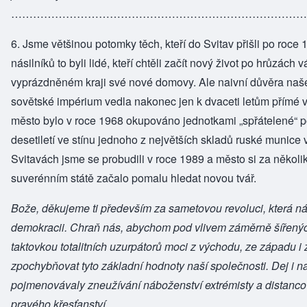
………………………………………………………………………
6. Jsme většinou potomky těch, kteří do Svitav přišli po roce 
násilníků to byli lidé, kteří chtěli začít nový život po hrůzách 
vyprázdněném kraji své nové domovy. Ale naivní důvěra na
sovětské impérium vedla nakonec jen k dvaceti letům přímé
město bylo v roce 1968 okupováno jednotkami „spřátelené“ p
desetiletí ve stínu jednoho z největších skladů ruské munice 
Svitavách jsme se probudili v roce 1989 a město si za několik
suverénním státě začalo pomalu hledat novou tvář.
Bože, děkujeme ti především za sametovou revoluci, která n
demokracii. Chraň nás, abychom pod vlivem záměrně šířený
taktovkou totalitních uzurpátorů moci z východu, ze západu i
zpochybňovat tyto základní hodnoty naší společnosti. Dej i n
pojmenovávaly zneužívání náboženství extrémisty a distanco
pravého křesťanství.