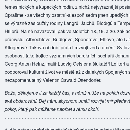
řemeslnických a kupeckých rodin, z nichž nejvýraznější post
Oprašme - za všechny ostatní -alespoň sedm jmen upadlých 
se výrazně zasloužily rodiny Langrů, Jaichů, Blodigů a Tempe
Hillerů. Na ně navazovali pak ve stoletích 18.,19. a 20. zakl
průmyslu: Albrechtové, Budigové, Sponerové, Ettlové, ale i J
Klingerové. Taková období přála i rozvoji věd a umění. Svi
osobnosti jako trojice významných barokních sochařů Johann 
Georg Anton Heinz, malíř Ludvig Geisler a štukatéři Leikert 
podporoval kulturní život ve městě až z dalekých Spojených 
nezapomenutelný Valentin Oswald Ottendorfer.
Bože, děkujeme ti za každý čas, v němž může na polích dozrát
svá obdarování. Dej nám, abychom uměli rozvíjet mír předev
pokoj, který pak můžeme nabízet svému okolí.
……………………………………………………………………
4. Ale nejen v dobách husitských bývalo naše město těžce