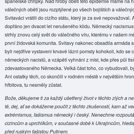
španělské chřipky. Nad hroby obětí této epidemie máme na h
válečných obětí jsou rozptýlené po všech bojištích a válečnýc
Svitaváci vrátili do cizího státu, který je za své nepovažoval
dopřáno jen dvacet let nerušeného klidu. Německý nacismu
strhly znovu celý svět do válečného víru, kterému v našem m
první židovská komunita. Svitavy nakonec obsadila armáda s
byli nejdříve vystaveni krvavé lázni pomsty kohokoli, kdo se c
německých nacistů, a vzápětí vyhnáni z míst, kde přes půl tisíci
zdevastovaného Německa. Velká část toho, co vybudovali, by
Ani ostatky těch, co skončili v rodném městě v největším h
hřbitova, tu nesměly zůstat.
Bože, děkujeme ti za každý ušetřený život v těchto zlých a n
tě, dej, ať se dokážeme poučit z těchto zkušeností, kam až ve
extrémismus, fašismus německý i český. Nenechme rozpoutáv
cizincům a uprchlíkům, v současné době k Ukrajincům, hledaj
před ruským fašistou Putinem.