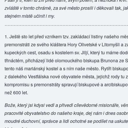
zvláště v tomto chrámě, za své město prosili i děkovali tak, ja
stejném místě učinit i my.
………………………………………………………………………
1. Ještě sto let před vznikem tzv. zakládací listiny našeho měs
premonstráti ze svého kláštera Hory Olivetské v Litomyšli a za
kupeckých cest, osadu s kostelem sv. Jiljí, který tu máme dodn
třináctém, přicházejí lidé olomouckého biskupa Brunona ze 
tento náš mariánský kostel a s ním naše město. Rytíři biskupo
z dalekého Vestfálska nové obyvatele města, jejichž rody tu 
kompromisu s premonstráty spravují biskupové a arcibiskupo
než 600 let.
Bože, který jsi kdysi vedl a přivedl cílevědomé misionáře, věrn
pracovité obyvatelstvo do našeho kraje, dej nám i dnes osob
moudré duchovní, správce a lidi ochotné se podílet na uskute