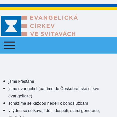
Toggle main menu
Main navigation
jsme křesťané
jsme evangelíci (patříme do
Českobratrské církve
evangelické
)
scházíme se každou neděli k
bohoslužbám
v týdnu se setkávají
děti, dospělí, starší generace,