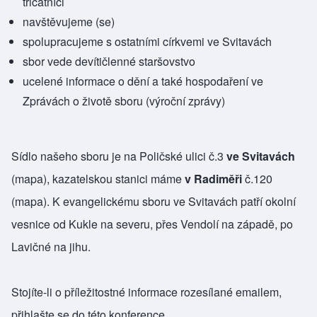
třicátníci
navštěvujeme (se)
spolupracujeme s ostatními
církvemi ve Svitavách
sbor vede devítičlenné
staršovstvo
ucelené informace o dění a také hospodaření ve
Zprávách o životě sboru
(výroční zprávy)
Sídlo našeho sboru je na Poličské ulici č.3
ve Svitavách
(
mapa
), kazatelskou stanici máme
v Radiměři
č.120
(
mapa
). K evangelickému sboru ve Svitavách patří okolní
vesnice od Kukle na severu, přes Vendolí na západě, po
Lavičné na jihu.
Stojíte-li o příležitostné informace rozesílané emailem,
přihlašte se do této
konference
.