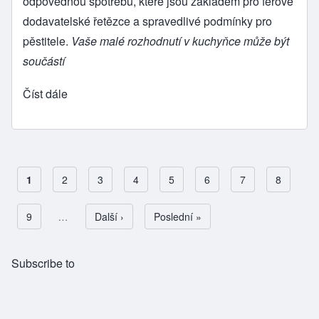
odpovědnou spotřebu, které jsou základem pro férové
dodavatelské řetězce a spravedlivé podmínky pro
pěstitele.
Vaše malé rozhodnutí v kuchyňce může být
součástí
Číst dále
Aktuální stránka
1
Page
2
Page
3
Page
4
Page
5
Page
6
Page
7
Page
8
Pagination
Page
9
…
Následující stránka
Další ›
Poslední stránka
Poslední »
Subscribe to