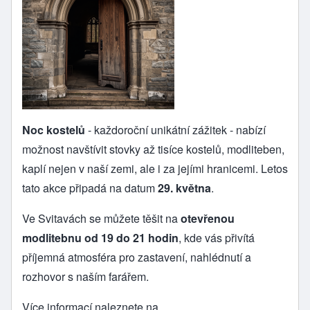
Noc kostelů
- každoroční unikátní zážitek - nabízí
možnost navštívit stovky až tisíce kostelů, modliteben,
kaplí nejen v naší zemi, ale i za jejími hranicemi. Letos
tato akce připadá na datum
29. května
.
Ve Svitavách se můžete těšit na
otevřenou
modlitebnu od 19 do 21 hodin
, kde vás přivítá
příjemná atmosféra pro zastavení, nahlédnutí a
rozhovor s naším farářem.
Více informací naleznete na