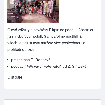
O své zážitky z návštěvy Filipín se podělili účastníci
již na sborové neděli. Samozřejmě nestihli říci
všechno, tak si nyní můžete více poslechnout a
prohlédnout zde:
prezentace
R. Renzové
podcast
"
Filipíny z mého nitra
" od Z. Stříteské
Číst dále