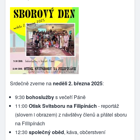
Srdečně zveme na
neděli 2. března 2025
:
9:30
bohoslužby
s večeří Páně
11:00
Otisk Svitsboru na Filipínách
- reportáž
(slovem i obrazem) z návštěvy členů a přátel sboru
na Fillipínách
12:30
společný oběd
, káva, občerstvení