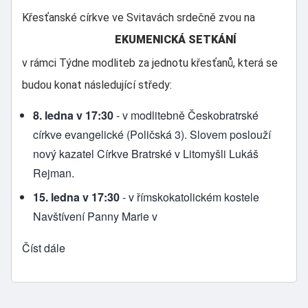
Křesťanské církve ve Svitavách srdečně zvou na
EKUMENICKÁ SETKÁNÍ
v rámci Týdne modliteb za jednotu křesťanů, která se
budou konat následující středy:
8. ledna
v 17:30
- v modlitebně Českobratrské
církve evangelické (Poličská 3). Slovem poslouží
nový kazatel Církve Bratrské v Litomyšli Lukáš
Rejman.
15. ledna
v 17:30
- v římskokatolickém kostele
Navštívení Panny Marie v
Číst dále