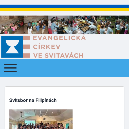
Toggle main menu
Main navigation
Svitsbor na Filipínách