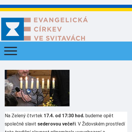
Toggle main menu
Main navigation
Na Zelený čtvrtek
17.4. od 17:30 hod.
budeme opět
společně slavit
sederovou večeři
. V Židovském prostředí