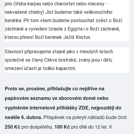
pilo (třeba karpas nebo charostet nebo macesy -
nekvašené chleby) Jíst budeme také velikonočního
beránka. Při tom všem budeme poslouchat zvěst o Boží
záchraně a vyvedení Izraele z Egypta i o Boží záchraně,
kterou přinesl Boží beránek Ježíš Kristus.
Slavnost připravujeme stejně jako v minulých letech
společně se členy Církve bratrské, zvány jsou i děti,
omezení účasti je toliko kapacitní.
Proto se, prosíme, přihlašujte co nejdříve na
papírovém seznamu ve sborovém domě nebo
vyplněním
internetové přihlášky ZDE
, nejpozději do
neděle 6. dubna.
Příspěvek na pokrytí nákladů bude činit
250 Kč
pro dospělého,
100 Kč
pro dítě do 12 let. V