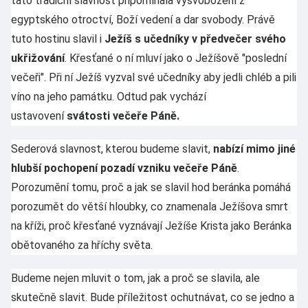
tato tradiční slavnost připomínala vysvobození z
egyptského otroctví, Boží vedení a dar svobody. Právě
tuto hostinu slavil i
Ježíš s učedníky v předvečer svého
ukřižování
. Křesťané o ní mluví jako o Ježíšově "poslední
večeři". Při ní Ježíš vyzval své učedníky aby jedli chléb a pili
víno na jeho památku. Odtud pak vychází
ustavovení
svátosti večeře Páně.
Sederová slavnost, kterou budeme slavit,
nabízí mimo jiné
hlubší pochopení pozadí vzniku večeře Páně
.
Porozumění tomu, proč a jak se slavil hod beránka pomáhá
porozumět do větší hloubky, co znamenala Ježíšova smrt
na kříži, proč křesťané vyznávají Ježíše Krista jako Beránka
obětovaného za hříchy světa.
Budeme nejen mluvit o tom, jak a proč se slavila, ale
skutečně slavit. Bude příležitost ochutnávat, co se jedno a