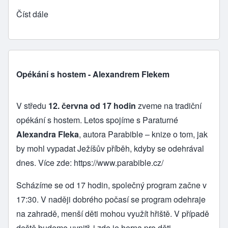
Číst dále
Opékání s hostem - Alexandrem Flekem
V středu
12. června od 17 hodin
zveme na tradiční
opékání s hostem. Letos spojíme s Paraturné
Alexandra Fleka
, autora Parabible – knize o tom, jak
by mohl vypadat Ježíšův příběh, kdyby se odehrával
dnes. Více zde:
https://www.parabible.cz/
Scházíme se od 17 hodin, společný program začne v
17:30. V naději dobrého počasí se program odehraje
na zahradě, menší děti mohou využít hřiště. V případě
deště budeme uvnitř, i zde je herna pro děti.