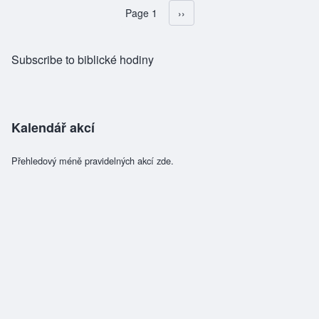
Page 1
Následující stránka
››
Pagination
Subscribe to biblické hodiny
Kalendář akcí
Přehledový méně pravidelných akcí zde.