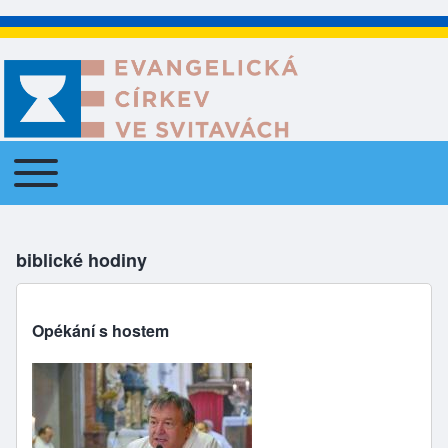
Toggle main menu
Main navigation
biblické hodiny
Opékání s hostem