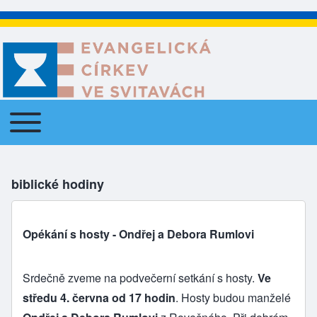
Toggle main menu
Main navigation
biblické hodiny
Opékání s hosty - Ondřej a Debora Rumlovi
Srdečně zveme na podvečerní setkání s hosty.
Ve
středu 4. června od 17 hodin
. Hosty budou manželé