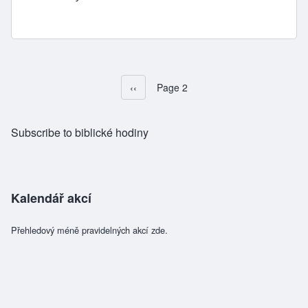
Předchozí stránka
‹‹
Page 2
Pagination
Subscribe to biblické hodiny
Kalendář akcí
Přehledový méně pravidelných akcí zde.