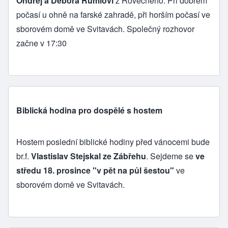
Ondřej a Debora Rumlovi
z Rovečného. Při dobrém
počasí u ohně na farské zahradě, při horším počasí ve
sborovém domě ve Svitavách. Společný rozhovor
začne v 17:30
Biblická hodina pro dospělé s hostem
Hostem poslední biblické hodiny před vánocemi bude
br.f.
Vlastislav Stejskal ze Zábřehu
. Sejdeme se
ve
středu 18. prosince "v pět na půl šestou"
ve
sborovém domě ve Svitavách.