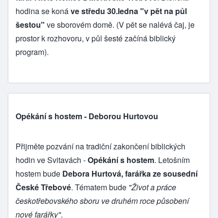
hodina se koná
ve středu 30.ledna "v pět na půl
šestou"
ve sborovém domě. (V pět se nalévá čaj, je
prostor k rozhovoru, v půl šesté začíná biblický
program).
Opékání s hostem - Deborou Hurtovou
Přijměte pozvání na tradiční zakončení biblických
hodin ve Svitavách -
Opékání s hostem
. Letošním
hostem bude
Debora Hurtová, farářka ze sousední
České Třebové
. Tématem bude
"Život a práce
českotřebovského sboru ve druhém roce působení
nové farářky"
.