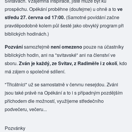
Svitavách. Vzájemná inspirace, jistě může být ku
prospěchu. Opékání proběhne (doufejme) u ohně a to
ve
středu 27. června od 17:00.
(Samotné povídání začne
pravděpodobně kolem půl šesté jako obvyklý program při
biblických hodinách.)
Pozvání
samozřejmě
není omezeno
pouze na účastníky
biblických hodin, ani na "svitavské" ani na členství ve
sboru.
Zván je každý, ze Svitav, z Radiměře i z okolí
, kdo
má zájem o společné sdílení.
"Třicátníci" už se samostatně v červnu nesejdou. Zváni
jsou také právě na Opékání a to i s případným pozdějším
příchodem dle možností, využijeme středečního
podvečeru, večeru...
Pozvánky