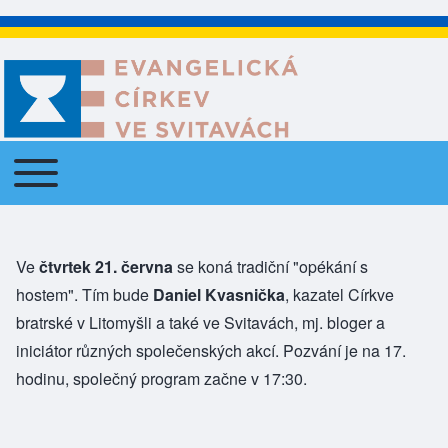
Toggle main menu
Main navigation
Ve
čtvrtek 21. června
se koná tradiční "opékání s
hostem". Tím bude
Daniel Kvasnička
,
kazatel Církve
bratrské v Litomyšli
a také ve Svitavách, mj.
bloger
a
iniciátor různých společenských akcí. Pozvání je na 17.
hodinu, společný program začne v 17:30.