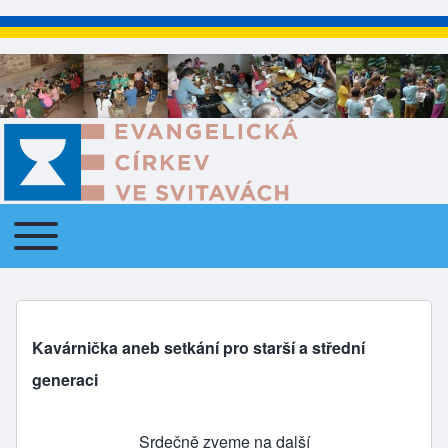
Toggle main menu
Main navigation
Kavárnička aneb setkání pro starší a střední
generaci
Srdečně zveme na další