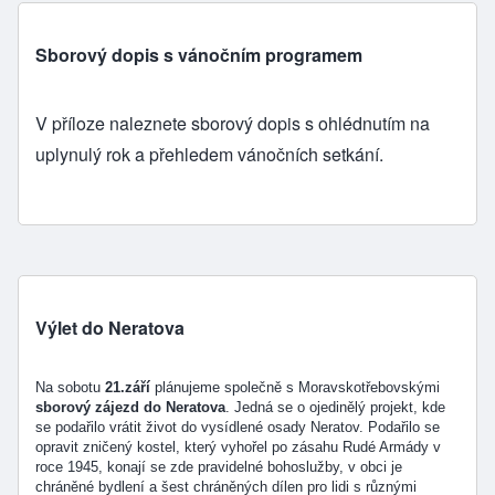
Sborový dopis s vánočním programem
V příloze naleznete sborový dopis s ohlédnutím na
uplynulý rok a přehledem vánočních setkání.
Výlet do Neratova
Na sobotu
21.září
plánujeme společně s Moravskotřebovskými
sborový zájezd do Neratova
. Jedná se o ojedinělý projekt, kde
se podařilo vrátit život do vysídlené osady Neratov. Podařilo se
opravit zničený kostel, který vyhořel po zásahu Rudé Armády v
roce 1945, konají se zde pravidelné bohoslužby, v obci je
chráněné bydlení a šest chráněných dílen pro lidi s různými