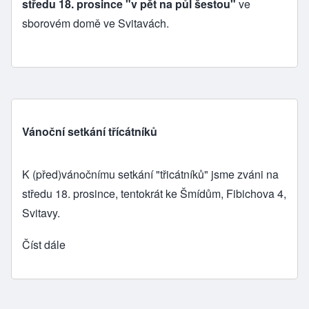
středu 18. prosince "v pět na půl šestou"
ve
sborovém domě ve Svitavách.
Vánoční setkání třícátníků
K (před)vánočnímu setkání
"třicátníků"
jsme zváni na
středu 18. prosince, tentokrát ke Šmídům, Fibichova 4,
Svitavy.
Číst dále