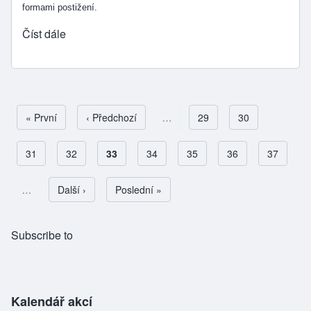
formami postižení.
Číst dále
First page
« První
Předchozí stránka
‹ Předchozí
…
Page
29
Page
30
Page
31
Page
32
Aktuální stránka
33
Page
34
Page
35
Page
36
Page
37
Pagination
…
Následující stránka
Další ›
Poslední stránka
Poslední »
Subscribe to
Kalendář akcí