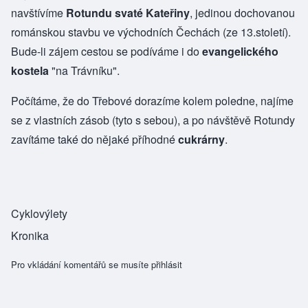
navštívíme
Rotundu svaté Kateřiny
, jedinou dochovanou
románskou stavbu ve východních Čechách (ze 13.století).
Bude-li zájem cestou se podíváme i do
evangelického
kostela
"na Trávníku".
Počítáme, že do Třebové dorazíme kolem poledne, najíme
se z vlastních zásob (tyto s sebou), a po návštěvě Rotundy
zavítáme také do nějaké příhodné
cukrárny
.
Cyklovýlety
Kronika
Pro vkládání komentářů se musíte
přihlásit