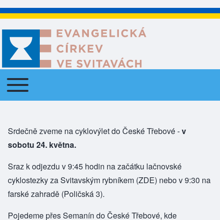
Toggle main menu
Main navigation
Srdečně zveme na cyklovýlet do České Třebové -
v
sobotu 24. května.
Sraz k odjezdu v 9:45 hodin na začátku lačnovské
cyklostezky za Svitavským rybníkem (
ZDE
) nebo v 9:30 na
farské zahradě (Poličská 3).
Pojedeme přes Semanín do České Třebové, kde