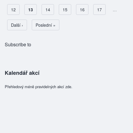
Page
12
Aktuální stránka
13
Page
14
Page
15
Page
16
Page
17
…
Pagination
Následující stránka
Další ›
Poslední stránka
Poslední »
Subscribe to
Kalendář akcí
Přehledový méně pravidelných akcí zde.