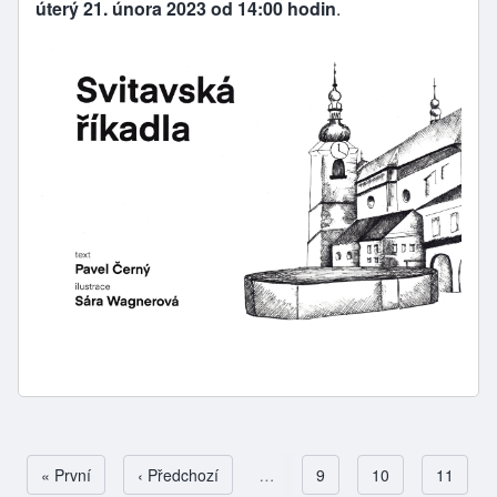
úterý 21. února 2023 od 14:00 hodin
.
First page
« První
Předchozí stránka
‹ Předchozí
…
Page
9
Page
10
Page
11