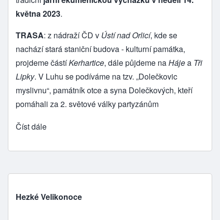
května 2023
.
TRASA
: z nádraží ČD v
Ústí nad Orlicí
, kde se
nachází stará staniční budova - kulturní památka,
projdeme částí
Kerhartice
, dále půjdeme na
Háje
a
Tři
Lipky
. V Luhu se podíváme na tzv. „Dolečkovic
myslivnu“, památník otce a syna Dolečkových, kteří
pomáhali za 2. světové války partyzánům
Číst dále
Hezké Velikonoce