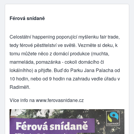
Férová snídaně
Celostátní happening poporující myšlenku fair trade,
tedy férové pěstitelství ve světě. Vezměte si deku, k
tomu můžete něco z domácí produkce (muchta,
marmeláda, pomazánka - cokoli domácího či
lokálníhho) a přijďte. Buď do Parku Jana Palacha od
10 hodin, nebo od 9 hodin na zahradu vedle úřadu v
Radiměři.
Více info na
www.ferovasnidane.cz