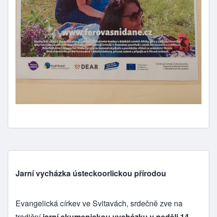
Jarní vycházka ústeckoorlickou přírodou
Evangelická církev ve Svitavách, srdečně zve na
tradiční
jarní ekumenickou vycházku v neděli 14.