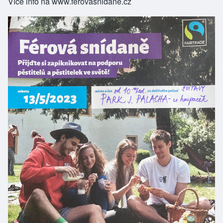
Více info na
www.ferovasnidane.cz