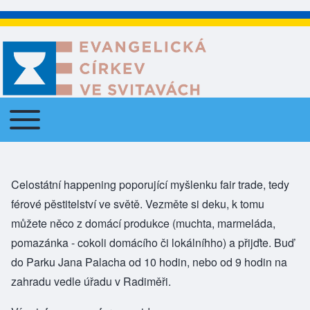
Toggle main menu
Main navigation
Celostátní happening poporující myšlenku fair trade, tedy
férové pěstitelství ve světě. Vezměte si deku, k tomu
můžete něco z domácí produkce (muchta, marmeláda,
pomazánka - cokoli domácího či lokálníhho) a přijďte. Buď
do Parku Jana Palacha od 10 hodin, nebo od 9 hodin na
zahradu vedle úřadu v Radiměři.