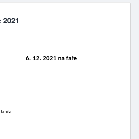
c 2021
             6. 12. 2021 na faře 
 Janča 