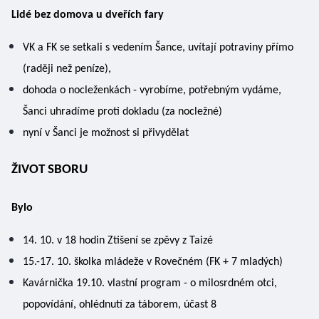
Lidé bez domova u dveřích fary 
VK a FK se setkali s vedením Šance, uvítají potraviny přímo 
(raději než peníze), 
dohoda o nocleženkách - vyrobíme, potřebným vydáme, 
Šanci uhradíme proti dokladu (za nocležné) 
nyní v Šanci je možnost si přivydělat 
ŽIVOT SBORU
Bylo
14. 10. v 18 hodin Ztišení se zpěvy z Taizé 
15.-17. 10. školka mládeže v Rovečném (FK + 7 mladých) 
Kavárnička 19.10. vlastní program - o milosrdném otci, 
popovídání, ohlédnutí za táborem, účast 8 