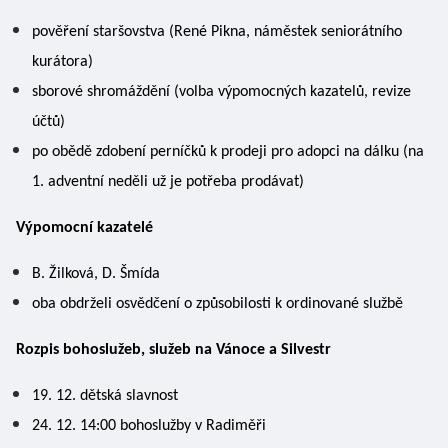
pověření staršovstva (René Pikna, náměstek seniorátního 
kurátora)
sborové shromáždění (volba výpomocných kazatelů, revize 
účtů)
po obědě zdobení perníčků k prodeji pro adopci na dálku (na 
1. adventní neděli už je potřeba prodávat)
Výpomocní kazatelé 
B. Žilková, D. Šmída 
oba obdrželi osvědčení o způsobilosti k ordinované službě
Rozpis bohoslužeb, služeb na Vánoce a Silvestr
19. 12. dětská slavnost 
24. 12. 14:00 bohoslužby v Radiměři 