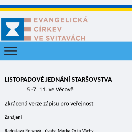
Toggle main menu
Main navigation
LISTOPADOVÉ JEDNÁNÍ STARŠOVSTVA          
5.-7. 11. ve Věcově
Zkrácená verze zápisu pro veřejnost
Zahájení 
Radoslava Renzová - úvaha Marka Orka Váchy