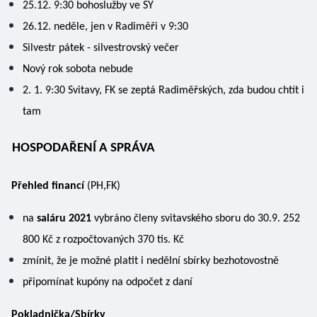
25.12. 9:30 bohoslužby ve SY  
26.12. neděle, jen v Radiměři v 9:30 
Silvestr pátek - silvestrovský večer 
Nový rok sobota nebude 
2. 1. 9:30 Svitavy, FK se zeptá Radiměřských, zda budou chtít i 
tam 
HOSPODAŘENÍ A SPRÁVA 
Přehled financí 
(PH,FK) 
na 
saláru 2021 
vybráno členy svitavského sboru do 30.9. 252 
800 Kč z rozpočtovaných 370 tis. Kč
zmínit, že je možné platit i nedělní sbírky bezhotovostně 
připomínat kupóny na odpočet z daní
Pokladnička/Sbírky 