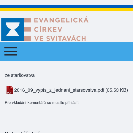
Toggle main menu
Main navigation
ze staršovstva
2016_09_vypis_z_jednani_starsovstva.pdf
(65.53 KB)
Pro vkládání komentářů se musíte
přihlásit