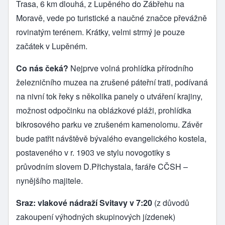
Trasa, 6 km dlouhá, z Lupěného do Zábřehu na
Moravě, vede po turistické a naučné značce převážně
rovinatým terénem. Krátky, velmi strmý je pouze
začátek v Lupěném.
Co nás čeká?
Nejprve volná prohlídka přírodního
železničního muzea na zrušené páteřní trati, podívaná
na nivní tok řeky s několika panely o utváření krajiny,
možnost odpočinku na oblázkové pláži, prohlídka
bikrosového parku ve zrušeném kamenolomu. Závěr
bude patřit návštěvě bývalého evangelického kostela,
postaveného v r. 1903 ve stylu novogotiky s
průvodním slovem D.Přichystala, faráře CČSH –
nynějšího majitele.
Sraz: vlakové nádraží Svitavy v 7:20
(z důvodů
zakoupení výhodných skupinových jízdenek)