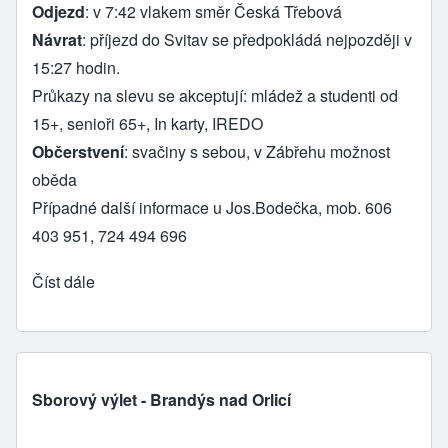
Odjezd
: v 7:42 vlakem směr Česká Třebová
Návrat
: příjezd do Svitav se předpokládá nejpozději v
15:27 hodin.
Průkazy na slevu se akceptují: mládež a studenti od
15+, senioři 65+, In karty, IREDO
Občerstvení
: svačiny s sebou, v Zábřehu možnost
oběda
Případné další informace u Jos.Bodečka, mob. 606
403 951, 724 494 696
Číst dále
Sborový výlet - Brandýs nad Orlicí