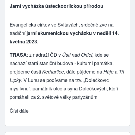
Jarní vycházka ústeckoorlickou přírodou
Evangelická církev ve Svitavách, srdečně zve na
tradiční
jarní ekumenickou vycházku v neděli 14.
května 2023
.
TRASA
: z nádraží ČD v
Ústí nad Orlicí
, kde se
nachází stará staniční budova - kulturní památka,
projdeme částí
Kerhartice
, dále půjdeme na
Háje
a
Tři
Lipky
. V Luhu se podíváme na tzv. „Dolečkovic
myslivnu“, památník otce a syna Dolečkových, kteří
pomáhali za 2. světové války partyzánům
Číst dále