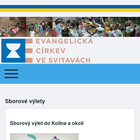
Toggle main menu
Main navigation
Sborové výlety
Sborový výlet do Kolína a okolí