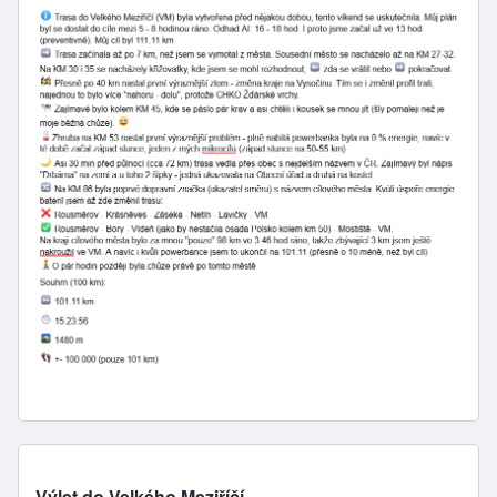
Výlet do Velkého Meziříčí