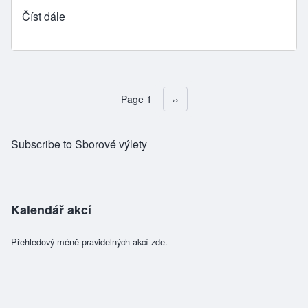
Číst dále
Page 1
Následující stránka
››
Pagination
Subscribe to Sborové výlety
Kalendář akcí
Přehledový méně pravidelných akcí zde.