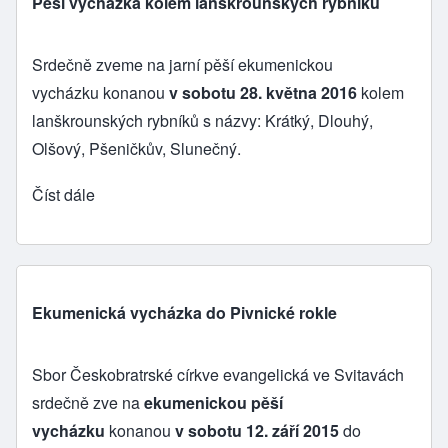
Pěší vycházka kolem lanškrounských rybníků
Srdečně zveme na jarní pěší ekumenickou
vycházku
konanou
v sobotu 28. května 2016
kolem
lanškrounských rybníků
s názvy: Krátký, Dlouhý,
Olšový, Pšeničkův, Slunečný.
Číst dále
Ekumenická vycházka do Pivnické rokle
Sbor Českobratrské církve evangelická ve Svitavách
s
rdečně zve
na
ekumenickou pěší
vycházku
konanou
v sobotu 12. září 2015
do