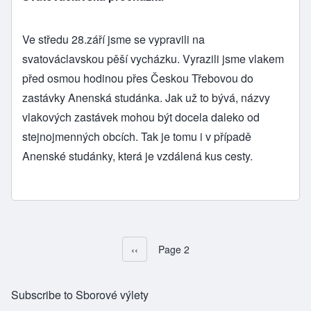
Ve středu 28.září jsme se vypravili na
svatováclavskou pěší vycházku. Vyrazili jsme vlakem
před osmou hodinou přes Českou Třebovou do
zastávky Anenská studánka. Jak už to bývá, názvy
vlakových zastávek mohou být docela daleko od
stejnojmenných obcích. Tak je tomu i v případě
Anenské studánky, která je vzdálená kus cesty.
Předchozí stránka
‹‹
Page 2
Pagination
Subscribe to Sborové výlety