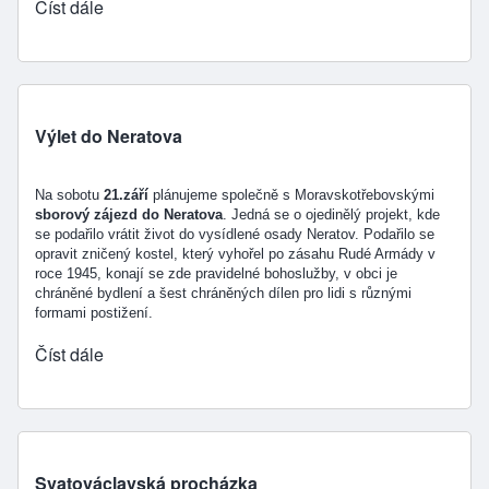
Číst dále
Výlet do Neratova
Na sobotu
21.září
plánujeme společně s Moravskotřebovskými
sborový zájezd do Neratova
. Jedná se o ojedinělý projekt, kde
se podařilo vrátit život do vysídlené osady Neratov. Podařilo se
opravit zničený kostel, který vyhořel po zásahu Rudé Armády v
roce 1945, konají se zde pravidelné bohoslužby, v obci je
chráněné bydlení a šest chráněných dílen pro lidi s různými
formami postižení.
Číst dále
Svatováclavská procházka