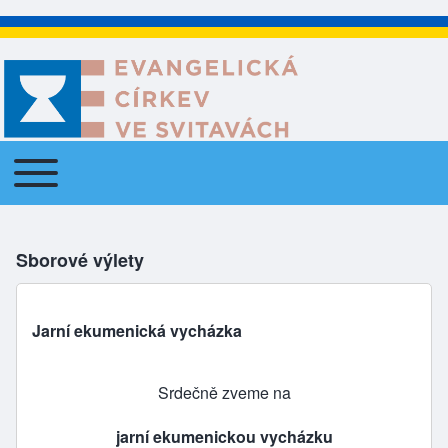
Toggle main menu
Main navigation
Sborové výlety
Jarní ekumenická vycházka
Srdečně zveme na
jarní ekumenickou vycházku