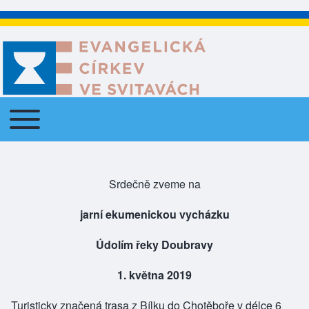
Toggle main menu
Main navigation
Srdečně zveme na
jarní ekumenickou vycházku
Údolím řeky Doubravy
1. května 2019
Turisticky značená trasa z Bílku do Chotěboře v délce 6