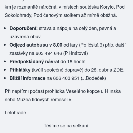
km je rozmanitě náročná, v místech soutěska Koryto, Pod
Sokolohrady, Pod čertovým stolkem až mírně obtížná.
Doporučení:
strava a nápoje na celý den, pevná a
uzavřená obuv.
Odjezd autobusu v 8.00
od fary (Poličská 3) příp. další
zastávky na 603 494 646 (P.Hnátová)
Předpokládaný návrat
do 18 hodin.
Přihlášky
(kvůli společné dopravě) do 28. dubna
ZDE
.
Bližší informace
na 606 403 951 (J.Bodeček)
Při nepřízni počasí prohlídka Veselého kopce u Hlinska
nebo Muzea lidových řemesel v
Letohradě.
Těšíme se na setkání.