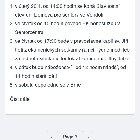
v úterý 20.1. od 14:00 hodin se koná Slavnostní
otevření Domova pro seniory ve Vendolí
ve čtvrtek od 10 hodin povede FK bohoslužbu v
Seniorcentru
ve čtvrtek od 17:30 bude v pravoslavné kapli sv. Jiří
třetí z ekumenických setkání v rámci Týdne modliteb
za jednotu křesťanů, tentokrát formou modlitby Taizé
v pátek bude náboženství - od 13 hodin mladší, od
14 hodin starší děti
v sobotu dopoledne se v Brně
Číst dále
Předchozí stránka
‹‹
Page 3
Následující stránka
››