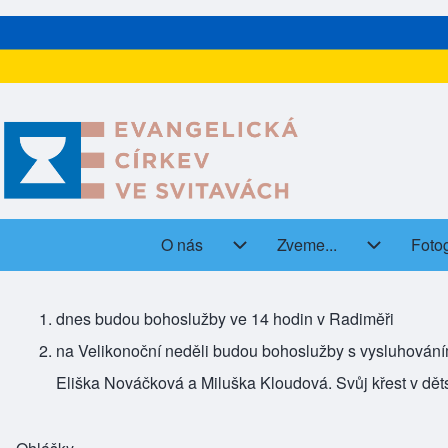
O nás
Zveme...
Fotog
(open
Main navigation
O nás sub-navigation
Zveme... s
dnes budou bohoslužby ve 14 hodin v Radiměři
na Velikonoční neděli budou bohoslužby s vysluhováním
Eliška Nováčková a Miluška Kloudová. Svůj křest v dět