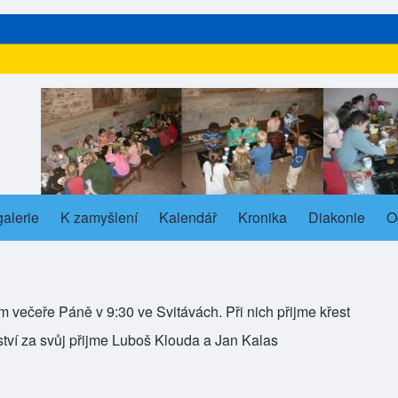
alerie
s in new tab)
K zamyšlení
Kalendář
Kronika
Diakonie
O
ub-navigation
 večeře Páně v 9:30 ve Svitávách. Při nich přijme křest
ství za svůj přijme Luboš Klouda a Jan Kalas