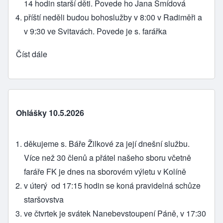
14 hodin starší děti. Povede ho Jana Šmídová
příští neděli budou bohoslužby v 8:00 v Radiměři a
v 9:30 ve Svitavách. Povede je s. farářka
Číst dále
Ohlášky 10.5.2026
děkujeme s. Báře Žilkové za její dnešní službu.
Více než 30 členů a přátel našeho sboru včetně
faráře FK je dnes na sborovém výletu v Kolíně
v úterý od 17:15 hodin se koná pravidelná schůze
staršovstva
ve čtvrtek je svátek Nanebevstoupení Páně, v 17:30