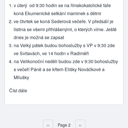
v úterý od 9:30 hodin se na římskokatolické faře
koná Ekumenické setkání maminek s dětmi
ve čtvrtek se koná Sederová večeře. V předsálí je
listina se všemi přihlášenými, o kterých víme. Ještě
dnes je možná se zapsat
na Velký pátek budou bohoslužby s VP v 9:30 zde
ve Svitavách, ve 14 hodin v Radiměři
na Velikonoční neděli budou zde v 9:30 bohoslužby
s večeří Páně a se křtem Elišky Nováčkové a
Milušky
Číst dále
Předchozí stránka
‹‹
Page 2
Následující stránka
››