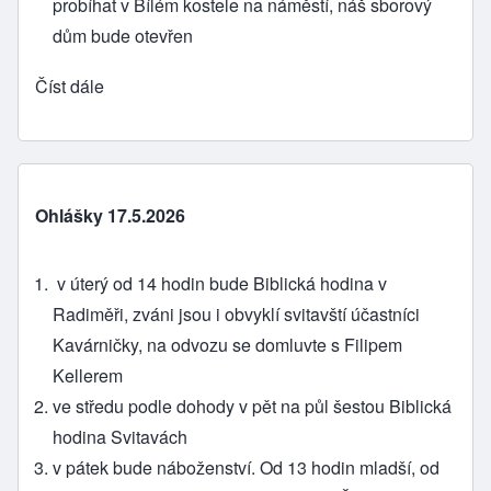
probíhat v Bílém kostele na náměstí, náš sborový
dům bude otevřen
Číst dále
Ohlášky 17.5.2026
v úterý od 14 hodin bude Biblická hodina v
Radiměři, zváni jsou i obvyklí svitavští účastníci
Kavárničky, na odvozu se domluvte s Filipem
Kellerem
ve středu podle dohody v pět na půl šestou Biblická
hodina Svitavách
v pátek bude náboženství. Od 13 hodin mladší, od