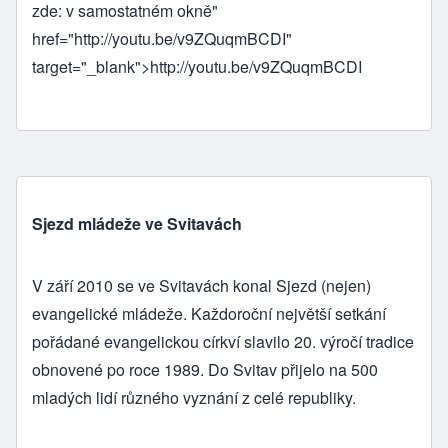
zde: v samostatném okně"
href="
http://youtu.be/v9ZQuqmBCDI
"
target="_blank">
http://youtu.be/v9ZQuqmBCDI
Sjezd mládeže ve Svitavách
V září 2010 se ve Svitavách konal Sjezd (nejen)
evangelické mládeže. Každoroční největší setkání
pořádané evangelickou církví slavilo 20. výročí tradice
obnovené po roce 1989. Do Svitav přijelo na 500
mladých lidí různého vyznání z celé republiky.