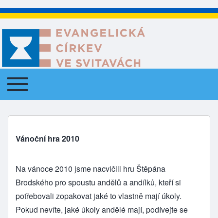
Toggle main menu
Main navigation
Vánoční hra 2010
Na vánoce 2010 jsme nacvičili hru Štěpána
Brodského pro spoustu andělů a andílků, kteří si
potřebovali zopakovat jaké to vlastně mají úkoly.
Pokud nevíte, jaké úkoly andělé mají, podívejte se