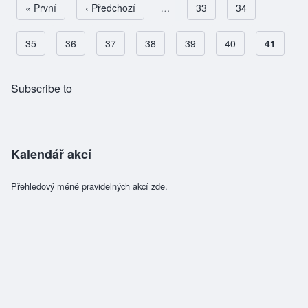
First page
« První
Předchozí stránka
‹ Předchozí
…
Page
33
Page
34
Pagination
Page
35
Page
36
Page
37
Page
38
Page
39
Page
40
Aktuální 
41
Subscribe to
Kalendář akcí
Přehledový méně pravidelných akcí zde.