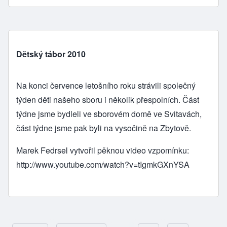
Dětský tábor 2010
Na konci července letošního roku strávili společný
týden děti našeho sboru i několik přespolních. Část
týdne jsme bydleli ve sborovém domě ve Svitavách,
část týdne jsme pak byli na vysočině na Zbytově.
Marek Fedrsel vytvořil pěknou video vzpomínku:
http://www.youtube.com/watch?v=tIgmkGXnYSA