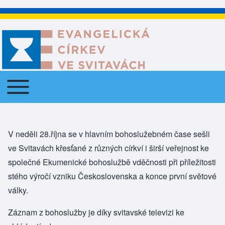
Toggle main menu
Main navigation
V neděli 28.října se v hlavním bohoslužebném čase sešli
ve Svitavách křesťané z různých církví i širší veřejnost ke
společné Ekumenické bohoslužbě vděčnosti při příležitosti
stého výročí vzniku Československa a konce první světové
války.
Záznam z bohoslužby je díky svitavské televizi ke