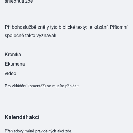
shlédnutí
zde
Při bohoslužbě zněly tyto
biblické texty
: a
kázání
. Přítomní
společně
takto vyznávali
.
Kronika
Ekumena
video
Pro vkládání komentářů se musíte
přihlásit
Kalendář akcí
Přehledový méně pravidelných akcí zde.