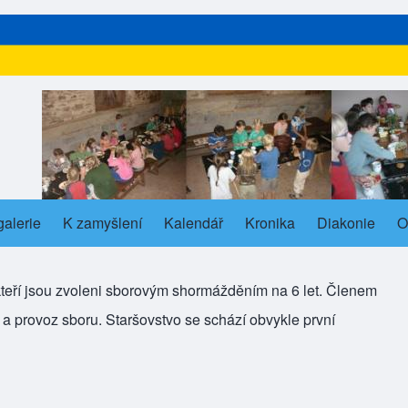
galerie
s in new tab)
K zamyšlení
Kalendář
Kronika
Diakonie
O
ub-navigation
kteří jsou zvoleni sborovým shormážděním na 6 let. Členem
t a provoz sboru. Staršovstvo se schází obvykle první