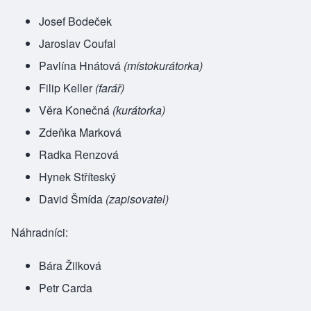
Josef Bodeček
Jaroslav Coufal
Pavlína Hnátová
(místokurátorka)
Filip Keller
(farář)
Věra Konečná
(kurátorka)
Zdeňka Marková
Radka Renzová
Hynek Stříteský
David Šmída
(zapisovatel)
Náhradníci:
Bára Žilková
Petr Carda