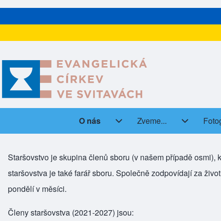
O nás
Zveme...
Foto
(open
Main navigation
O nás sub-navigation
Zveme... s
Staršovstvo je skupina členů sboru (v našem případě osmi), 
staršovstva je také farář sboru. Společně zodpovídají za živo
pondělí v měsíci.
Členy staršovstva (2021-2027) jsou: