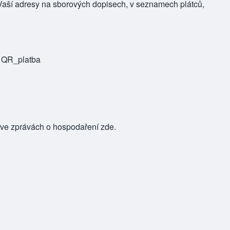
Vaší adresy na sborových dopisech, v seznamech plátců,
>
QR_platba
ve zprávách o hospodaření zde
.