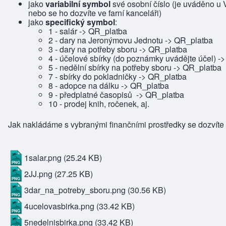
jako
variabilní symbol
své osobní číslo (je uváděno u 
nebo se ho dozvíte ve farní kanceláři)
jako
specifický symbol
:
1 - salár ->
QR_platba
2 - dary na Jeronýmovu Jednotu
->
QR_platba
3 - dary na potřeby sboru
->
QR_platba
4 - účelové sbírky (do poznámky uvádějte účel)
-
5 - nedělní sbírky na potřeby sboru
->
QR_platba
7 - sbírky do pokladničky
->
QR_platba
8 - adopce na dálku
->
QR_platba
9 - předplatné časopisů
->
QR_platba
10 - prodej knih, ročenek, aj.
Jak nakládáme s vybranými finančními prostředky se dozvíte
1salar.png
(25.24 KB)
2JJ.png
(27.25 KB)
3dar_na_potreby_sboru.png
(30.56 KB)
4ucelovasbirka.png
(33.42 KB)
5nedelnisbirka.png
(33.42 KB)