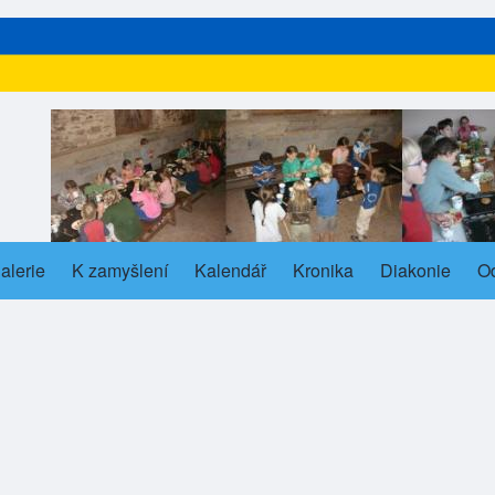
alerie
s in new tab)
K zamyšlení
Kalendář
Kronika
Diakonie
O
ub-navigation