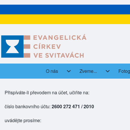
O nás
Zveme...
Fotog
(open
Main navigation
O nás sub-navigation
Zveme... s
Přispíváte-li převodem na účet, učiňte na:
číslo bankovního účtu:
2600 272 471 / 2010
uvádějte prosíme: