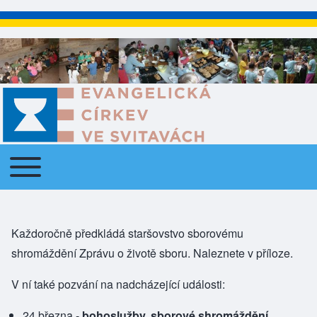
Toggle main menu
Main navigation
Každoročně předkládá staršovstvo sborovému
shromáždění Zprávu o životě sboru. Naleznete v příloze.
V ní také pozvání na nadcházející události:
24.března -
bohoslužby, sborové shromáždění