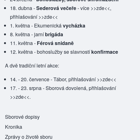
18. dubna -
Sederová večeře
- více
>>zde<<
,
přihlašování
>>zde<<
1. května - Ekumenická
vycházka
8. května - jarní
brigáda
11. května -
Férová snidaně
12. května - bohoslužby se slavností
konfirmace
A dvě tradiční letní akce:
14. - 20. července - Tábor, přihlašování
>>zde<<
17. - 23. srpna - Sborová dovolená, přihlašování
>>zde<<.
Sborové dopisy
Kronika
Zprávy o životě sboru