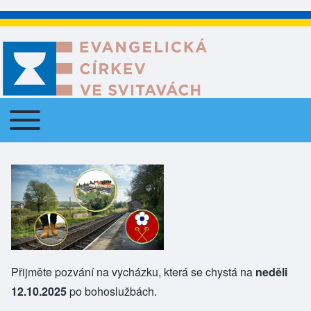
Toggle main menu
Main navigation
Přijměte pozvání na vycházku, která se chystá na
neděli
12.10.2025
po bohoslužbách.