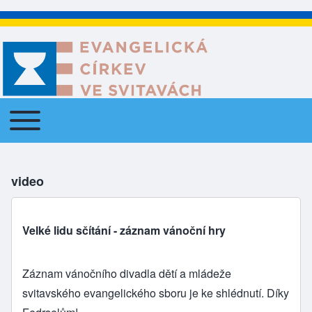
Toggle main menu
Main navigation
video
Velké lidu sčítání - záznam vánoční hry
Záznam vánočního divadla dětí a mládeže
svitavského evangelického sboru je ke shlédnutí. Díky