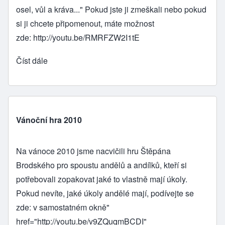
osel, vůl a kráva..." Pokud jste ji zmeškali nebo pokud
si ji chcete připomenout, máte možnost
zde:
http://youtu.be/RMRFZW2I1tE
Číst dále
Vánoční hra 2010
Na vánoce 2010 jsme nacvičili hru Štěpána
Brodského pro spoustu andělů a andílků, kteří si
potřebovali zopakovat jaké to vlastně mají úkoly.
Pokud nevíte, jaké úkoly andělé mají, podívejte se
zde: v samostatném okně"
href="
http://youtu.be/v9ZQuqmBCDI
"