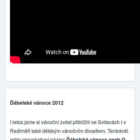
Ďábelské vánoce 2012
I letos jsme si vánoční zvěst přiblížili ve Svitavách i v
Radiměři také dětským vánočním divadlem. Tentokrát
mělo provokativní název:
Ďábelské vánoce aneb O