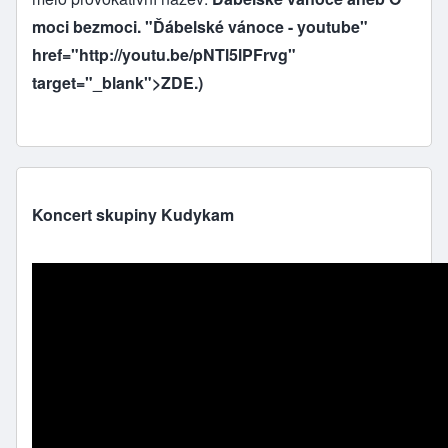
moci bezmoci. "Ďábelské vánoce - youtube"
href="
http://youtu.be/pNTl5lPFrvg
"
target="_blank">ZDE.)
Koncert skupiny Kudykam