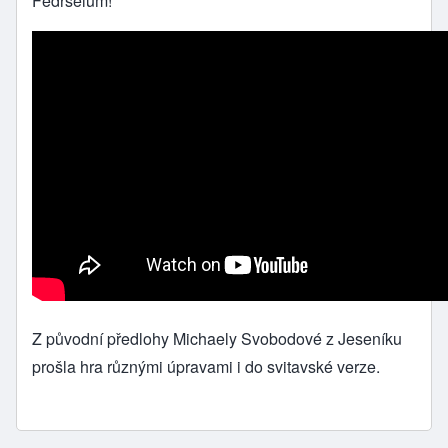
Fedrselům!
Z původní předlohy Michaely Svobodové z Jeseníku
prošla hra různými úpravami i do svitavské verze.