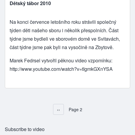
Dětský tábor 2010
Na konci července letošního roku strávili společný
týden děti našeho sboru i několik přespolních. Část
týdne jsme bydleli ve sborovém domě ve Svitavách,
část týdne jsme pak byli na vysočině na Zbytově.
Marek Fedrsel vytvořil pěknou video vzpomínku:
http://www.youtube.com/watch?v=tIgmkGXnYSA
Předchozí stránka
‹‹
Page 2
Pagination
Subscribe to video