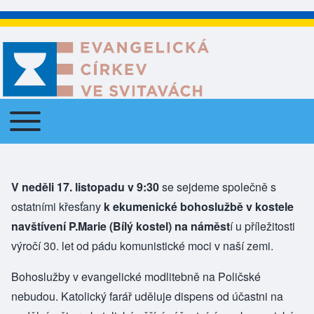
Toggle main menu
Main navigation
V neděli 17. listopadu v 9:30
se sejdeme společně s
ostatními křesťany
k ekumenické bohoslužbě v kostele
navštívení P.Marie (Bílý kostel) na náměst
í u příležitosti
výročí 30. let od pádu komunistické moci v naší zemi.
Bohoslužby v evangelické modlitebně na Poličské
nebudou. Katolický farář uděluje dispens od účastni na