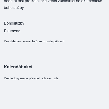
nedělní mši pro katolické věřící zúčastnící se ekumenické
bohoslužby.
Bohoslužby
Ekumena
Pro vkládání komentářů se musíte
přihlásit
Kalendář akcí
Přehledový méně pravidelných akcí zde.