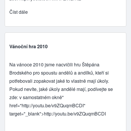
Číst dále
Vánoční hra 2010
Na vánoce 2010 jsme nacvičili hru Štěpána
Brodského pro spoustu andělů a andílků, kteří si
potřebovali zopakovat jaké to vlastně mají úkoly.
Pokud nevíte, jaké úkoly andělé mají, podívejte se
zde: v samostatném okně"
href="
http://youtu.be/v9ZQuqmBCDI
"
target="_blank">
http://youtu.be/v9ZQuqmBCDI