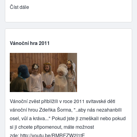
Číst dále
Vánoční hra 2011
Vánoční zvěst přiblížili v roce 2011 svitavské děti
vánoční hrou Zdeňka Šorma, "..aby nás nezahanbili
osel, vůl a kráva..." Pokud jste ji zmeškali nebo pokud
si ji chcete připomenout, máte možnost
zde:
http://youtu.be/RMRFZW2I1tE