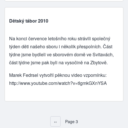
Dětský tábor 2010
Na konci července letošního roku strávili společný
týden děti našeho sboru i několik přespolních. Část
týdne jsme bydleli ve sborovém domě ve Svitavách,
část týdne jsme pak byli na vysočině na Zbytově.
Marek Fedrsel vytvořil pěknou video vzpomínku:
http://www.youtube.com/watch?v=tIgmkGXnYSA
Předchozí stránka
‹‹
Page 3
Pagination