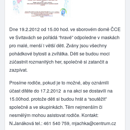
Dne 19.2.2012 od 15.00 hod. ve sborovém domě ČCE
ve Svitavách se pořádá “hravé” odpoledne v maskách
pro malé, menší i větší děti. Zvány jsou všechny
pohádkové bytosti a zvířátka. Děti se budou moci
zúčastnit rozmanitých her, společně si zatančit a
zazpívat.
Prosíme rodiče, pokud je to možné, aby oznámili
účast dítěte do 17.2.2012 a na akci se dostavili na
15.00hod. protože děti si budou hrát a “soutěžit”
společně a ve skupinkách. Těm nejmenším či
nesmělým mohou asistovat rodiče. Kontakt:
N.Janáková tel.: 461 540 759,
mjachka@centrum.cz