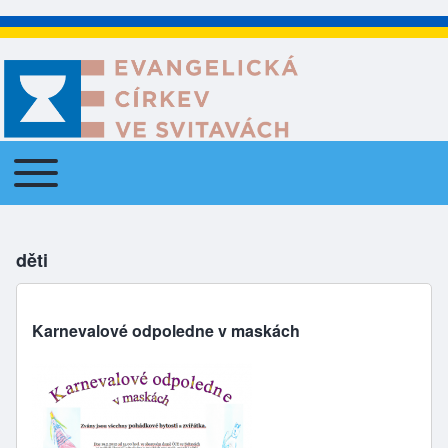
Toggle main menu
Main navigation
děti
Karnevalové odpoledne v maskách