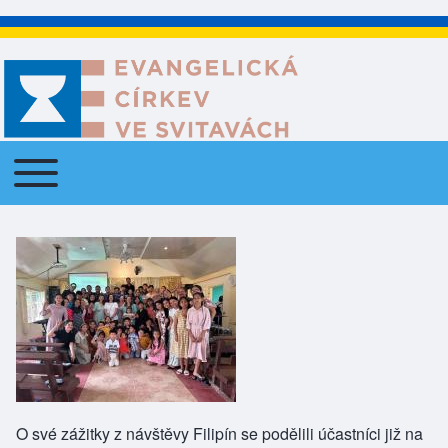
Toggle main menu
Main navigation
O své zážitky z návštěvy Filipín se podělili účastníci již na