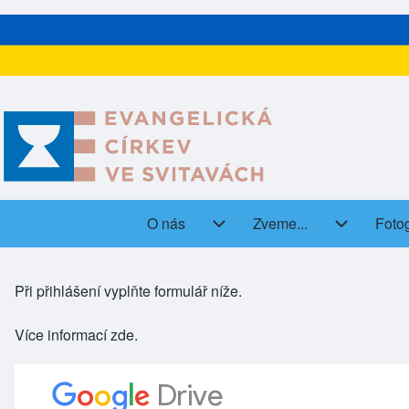
O nás
Zveme...
Fotog
(open
Main navigation
O nás sub-navigation
Zveme... s
Při přihlášení vyplňte formulář níže.
Více informací
zde
.