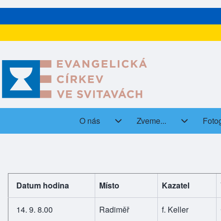
O nás
Zveme...
Fotog
(open
Main navigation
O nás sub-navigation
Zveme... s
Datum hodina
Místo
Kazatel
14. 9. 8.00
Radiměř
f. Keller