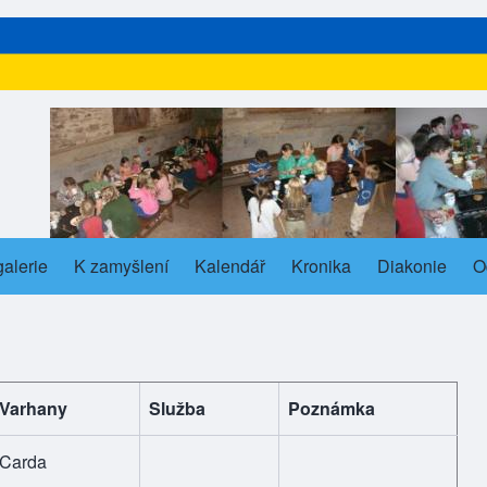
alerie
s in new tab)
K zamyšlení
Kalendář
Kronika
Diakonie
O
ub-navigation
Varhany
Služba
Poznámka
Carda