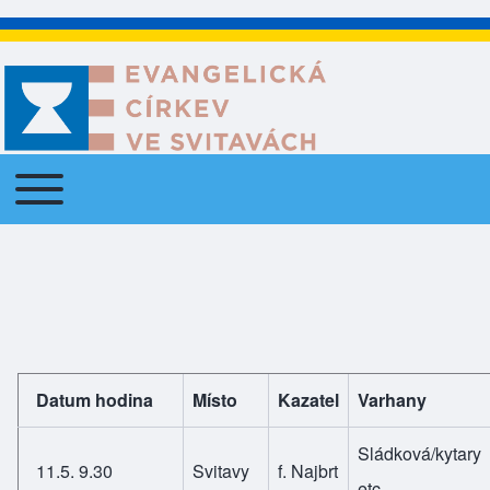
Toggle main menu
Main navigation
Datum hodina
Místo
Kazatel
Varhany
Sládková/kytary
11.5. 9.30
Svitavy
f. Najbrt
etc.