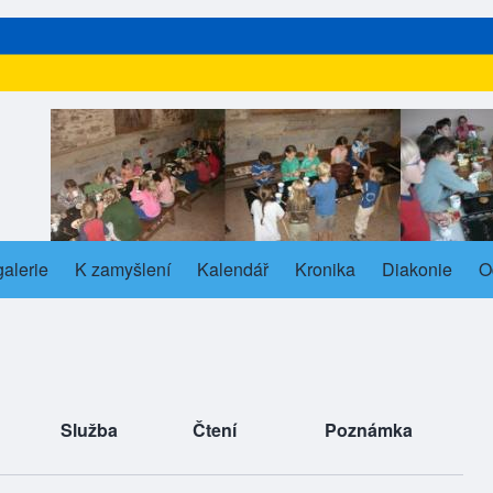
alerie
s in new tab)
K zamyšlení
Kalendář
Kronika
Diakonie
O
ub-navigation
Služba
Čtení
Poznámka