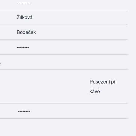
--------
Žilková
Bodeček
--------
á
Posezení při
kávě
--------