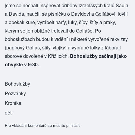
jsme se nechali inspirovat příběhy izraelských králů Saula
a Davida, naučili se písničku o Davidovi a Goliášovi, lovili
a opékali kuře, vyráběli harfy, luky, šípy, štíty a praky,
kterým se jen obtížně trefovali do Goliáše. Po
bohoslužbách budou k vidění i některé vytvořené rekvizity
(papírový Goliáš, štíty, vlajky) a vybrané fotky z tábora i
sborové dovolené v Křížlicích.
Bohoslužby začínají jako
obvykle v 9:30.
Bohoslužby
Pozvánky
Kronika
děti
Pro vkládání komentářů se musíte
přihlásit