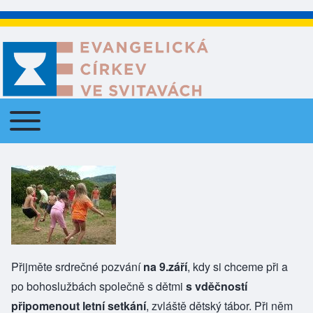
Toggle main menu
Main navigation
Přijměte srdrečné pozvání
na 9.září
, kdy si chceme při a
po bohoslužbách společně s dětmi
s vděčností
připomenout letní setkání
, zvláště dětský tábor. Při něm