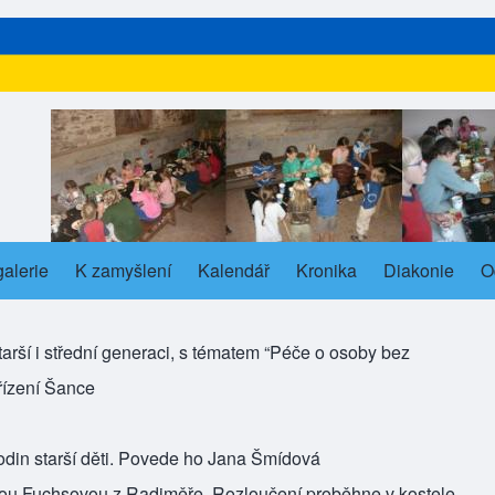
alerie
s in new tab)
K zamyšlení
Kalendář
Kronika
Diakonie
O
ub-navigation
tarší i střední generaci, s tématem “Péče o osoby bez
řízení Šance
odin starší děti. Povede ho Jana Šmídová
adou Fuchsovou z Radiměře. Rozloučení proběhne v kostele