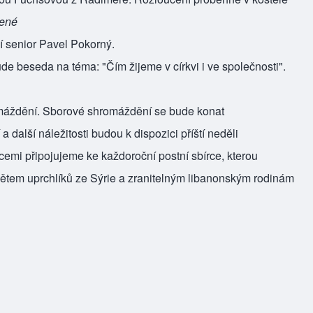
cené
í senior Pavel Pokorný.
e beseda na téma: "Čím žijeme v církvi i ve společnosti".
omáždění. Sborové shromáždění se bude konat
alší náležitosti budou k dispozici příští neděli
emi připojujeme ke každoroční postní sbírce, kterou
ětem uprchlíků ze Sýrie a zranitelným libanonským rodinám