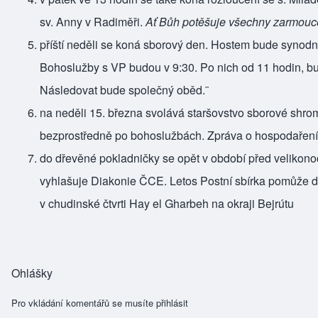
sv. Anny v Radiměři.
Ať Bůh potěšuje všechny zarmou
příští neděli se koná sborový den. Hostem bude synodn
Bohoslužby s VP budou v 9:30. Po nich od 11 hodin, bud
Následovat bude společný oběd.¨
na neděli 15. března svolává staršovstvo sborové shr
bezprostředně po bohoslužbách. Zpráva o hospodaření a d
do dřevěné pokladničky se opět v období před velikonoc
vyhlašuje Diakonie ČCE. Letos Postní sbírka pomůže d
v chudinské čtvrti Hay el Gharbeh na okraji Bejrútu
Ohlášky
Pro vkládání komentářů se musíte
přihlásit