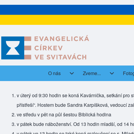
O nás
Zveme...
Fotog
(open
Main navigation
O nás sub-navigation
Zveme... s
v úterý od 9:30 hodin se koná Kavárnička, setkání pro s
přístřeší“. Hostem bude Sandra Karpíšková, vedoucí za
ve středu v pět na půl šestou Biblická hodina
v pátek bude náboženství. Od 13 hodin mladší, od 14 h
v pátek ve 13 hodin se také koná rozloučení se s. Mil