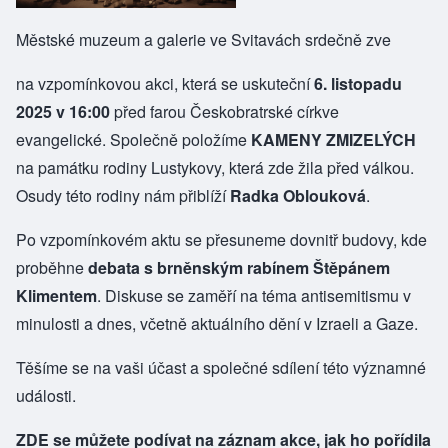
Městské muzeum a galerie ve Svitavách srdečně zve
na vzpomínkovou akci, která se uskuteční
6. listopadu
2025 v 16:00
před farou Českobratrské církve
evangelické. Společně položíme
KAMENY ZMIZELÝCH
na památku rodiny Lustykovy, která zde žila před válkou.
Osudy této rodiny nám přiblíží
Radka Oblouková
.
Po vzpomínkovém aktu se přesuneme dovnitř budovy, kde
proběhne
debata s brněnským rabínem Štěpánem
Klimentem
. Diskuse se zaměří na téma antisemitismu v
minulosti a dnes, včetně aktuálního dění v Izraeli a Gaze.
Těšíme se na vaši účast a společné sdílení této významné
události.
ZDE
se můžete podívat na záznam akce, jak ho pořídila