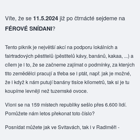
Víte, že se
již po čtrnácté sejdeme na
11.5.2024
?
FÉROVÉ SNÍDANI
Tento piknik je největší akcí na podporu lokálních a
fairtradových pěstitelů (pěstitelů kávy, banánů, kakaa, ...) a
cílem je i to, že se začneme zajímat o podmínky, za kterých
tito zemědělci pracují a třeba se i ptát, např. jak je možné,
že i když k nám putují banány tisíce kilometrů, tak si je tu
koupíme levněji než tuzemské ovoce.
Vloni se na 159 místech republiky sešlo přes 6.600 lidí.
Pomůžete nám letos překonat toto číslo?
Posnídat můžete jak ve Svitavách, tak i v Radiměři -