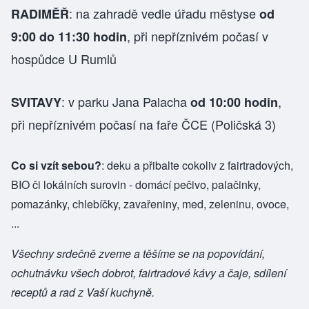
: na zahradě vedle úřadu městyse
RADIMĚŘ
od
, při nepříznivém počasí v
9:00 do 11:30 hodin
hospůdce U Rumlů
: v parku Jana Palacha
,
SVITAVY
od 10:00 hodin
při nepříznivém počasí na faře ČCE (Poličská 3)
Co si vzít sebou?
: deku a přibalte cokoliv z fairtradových,
BIO či lokálních surovin - domácí pečivo, palačinky,
pomazánky, chlebíčky, zavařeniny, med, zeleninu, ovoce,
...
Všechny srdečně zveme a těšíme se na popovídání,
ochutnávku všech dobrot, fairtradové kávy a čaje, sdílení
receptů a rad z Vaší kuchyně.