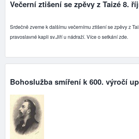
Večerní ztišení se zpěvy z Taizé 8. ří
Srdečně zveme k dalšímu večernímu ztišení se zpěvy z Taizé
pravoslavné kapli sv.Jiří u nádraží. Více o setkání
zde.
Bohoslužba smíření k 600. výročí up