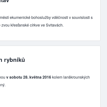
áměstí ekumenické bohoslužby vděčnosti v souvislosti s
ě zvou křesťanské církve ve Svitavách.
h rybníků
nou
v sobotu 28. května 2016
kolem lanškrounských
čný.