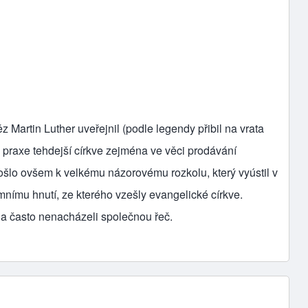
z Martin Luther uveřejnil (podle legendy přibil na vrata
ku praxe tehdejší církve zejména ve věci prodávání
ošlo ovšem k velkému názorovému rozkolu, který vyústil v
nímu hnutí, ze kterého vzešly evangelické církve.
i a často nenacházeli společnou řeč.