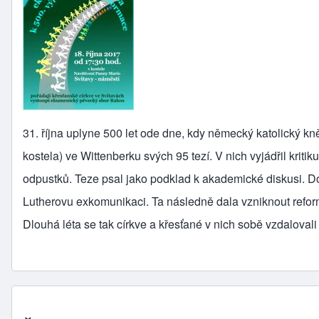
31. října uplyne 500 let ode dne, kdy německý katolický kně
kostela) ve Wittenberku svých 95 tezí. V nich vyjádřil kriti
odpustků. Teze psal jako podklad k akademické diskusi. D
Lutherovu exkomunikaci. Ta následně dala vzniknout reform
Dlouhá léta se tak církve a křesťané v nich sobě vzdaloval