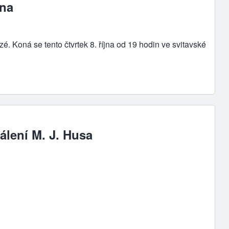
jna
. Koná se tento čtvrtek 8. října od 19 hodin ve svitavské
álení M. J. Husa