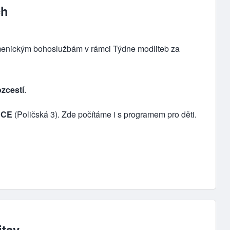
ch
menickým bohoslužbám v rámci
Týdne modliteb za
ozcestí
.
 ĆCE
(Poličská 3). Zde počítáme i s programem pro děti.
itav