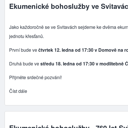
Ekumenické bohoslužby ve Svitavá
Jako každoročně se ve Svitavách sejdeme ke dvěma eku
jednotu křesťanů
.
První bude ve
čtvrtek 12. ledna od 17:30 v Domově na r
Druhá bude ve
středu 18. ledna od 17:30 v modlitebně
Přijměte srdečné pozvání!
Číst dále
Ekumenické bohoslužby - 760 let Sv