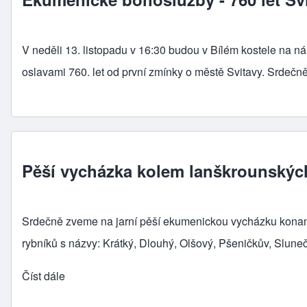
V neděli 13. listopadu v 16:30 budou v Bílém kostele na n
oslavami 760. let od první zmínky o městě Svitavy. Srdečn
Pěší vycházka kolem lanškrounskýc
Srdečně zveme na jarní pěší ekumenickou vycházku
kona
rybníků
s názvy: Krátký, Dlouhý, Olšový, Pšeničkův, Slune
Číst dále