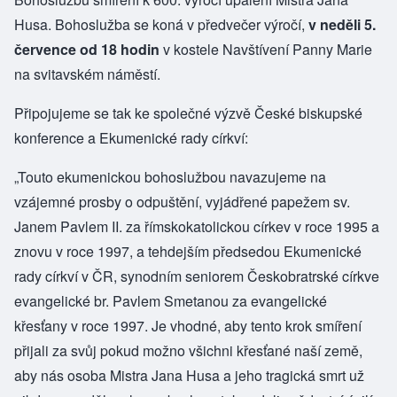
Husa. Bohoslužba se koná v předvečer výročí,
v neděli 5.
července od 18 hodin
v kostele Navštívení Panny Marie
na svitavském náměstí.
Připojujeme se tak ke společné výzvě České biskupské
konference a Ekumenické rady církví:
„Touto ekumenickou bohoslužbou navazujeme na
vzájemné prosby o odpuštění, vyjádřené papežem sv.
Janem Pavlem II. za římskokatolickou církev v roce 1995 a
znovu v roce 1997, a tehdejším předsedou Ekumenické
rady církví v ČR, synodním seniorem Českobratrské církve
evangelické br. Pavlem Smetanou za evangelické
křesťany v roce 1997. Je vhodné, aby tento krok smíření
přijali za svůj pokud možno všichni křesťané naší země,
aby nás osoba Mistra Jana Husa a jeho tragická smrt už