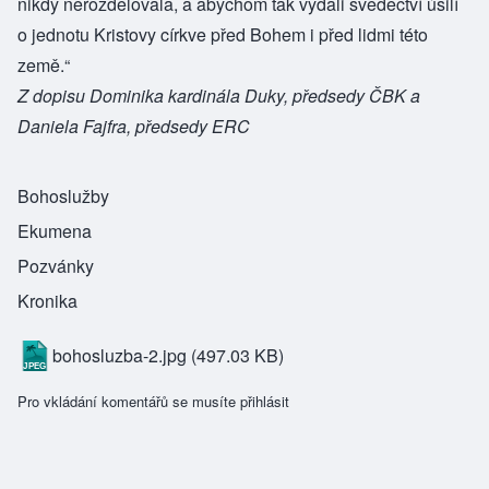
nikdy nerozdělovala, a abychom tak vydali svědectví úsilí
o jednotu Kristovy církve před Bohem i před lidmi této
země.“
Z dopisu Dominika kardinála Duky, předsedy ČBK a
Daniela Fajfra, předsedy ERC
Bohoslužby
Ekumena
Pozvánky
Kronika
bohosluzba-2.jpg
(497.03 KB)
Pro vkládání komentářů se musíte
přihlásit