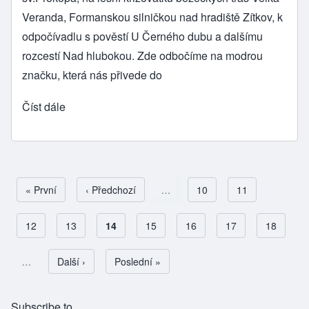
Veranda, Formanskou silničkou nad hradiště Zítkov, k
odpočívadlu s pověstí U Černého dubu a dalšímu
rozcestí Nad hlubokou. Zde odbočíme na modrou
značku, která nás přivede do
Číst dále
First page
« První
Předchozí stránka
‹ Předchozí
…
Page
10
Page
11
Page
12
Page
13
Aktuální stránka
14
Page
15
Page
16
Page
17
Page
18
Pagination
…
Následující stránka
Další ›
Poslední stránka
Poslední »
Subscribe to