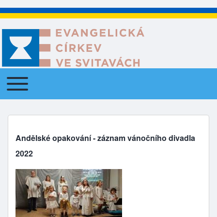
Toggle main menu
Main navigation
Andělské opakování - záznam vánočního divadla
2022