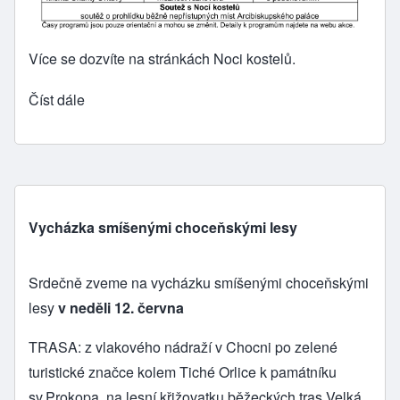
Více se dozvíte na stránkách
Noci kostelů
.
Číst dále
Vycházka smíšenými choceňskými lesy
Srdečně zveme na vycházku smíšenými choceňskými
lesy
v neděli 12. června
TRASA: z vlakového nádraží v Chocni po zelené
turistické značce kolem Tiché Orlice k památníku
sv.Prokopa, na lesní křižovatku běžeckých tras Velká