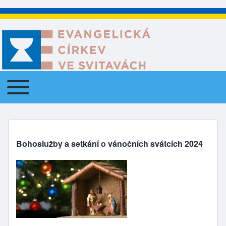
Toggle main menu
Main navigation
Bohoslužby a setkání o vánočních svátcích 2024