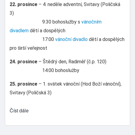
22. prosince
– 4. neděle adventní, Svitavy (Poličská
3)
9:30 bohoslužby s
vánočním
divadlem
dětí a dospělých
17:00
vánoční divadlo
dětí a dospělých
pro širší veřejnost
24. prosince
– Štědrý den, Radiměř (č.p. 120)
14:00 bohoslužby
25. prosince
– 1. svátek vánoční (Hod Boží vánoční),
Svitavy (Poličská 3)
Číst dále