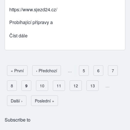
https://www.sjezd24.cz/
Probíhající přípravy a
Číst dále
First page
« První
Předchozí stránka
‹ Předchozí
…
Page
5
Page
6
Page
7
Page
8
Aktuální stránka
9
Page
10
Page
11
Page
12
Page
13
…
Pagination
Následující stránka
Další ›
Poslední stránka
Poslední »
Subscribe to