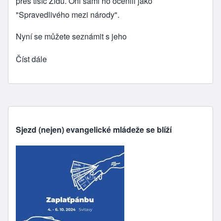
přes tisíc Židů. Oni sami ho ocenili jako
"Spravedlivého mezi národy".
Nyní se můžete seznámit s jeho
Číst dále
Sjezd (nejen) evangelické mládeže se blíží