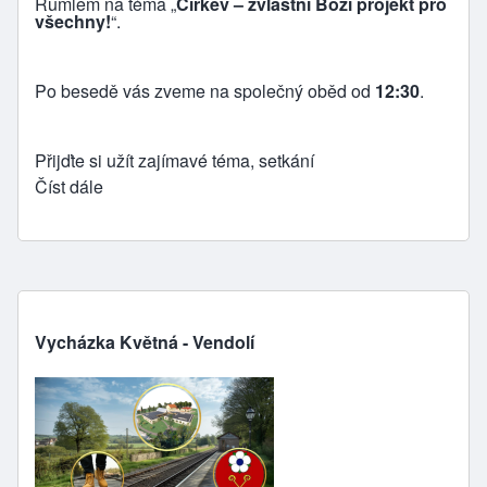
Rumlem na téma „
Církev – zvláštní Boží projekt pro
všechny!
“.
Po besedě vás zveme na společný oběd od
12:30
.
Přijďte si užít zajímavé téma, setkání
Číst dále
Vycházka Květná - Vendolí