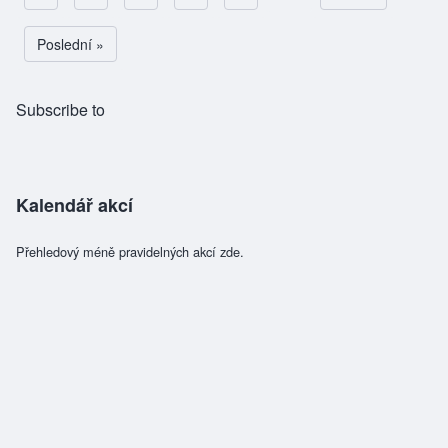
Pagination
Poslední stránka
Poslední »
Subscribe to
Kalendář akcí
Přehledový méně pravidelných akcí zde.