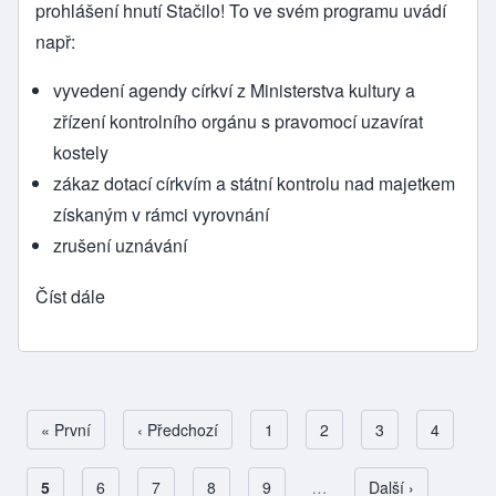
prohlášení hnutí Stačilo! To ve svém programu uvádí
např:
vyvedení agendy církví z Ministerstva kultury a
zřízení kontrolního orgánu s pravomocí uzavírat
kostely
zákaz dotací církvím a státní kontrolu nad majetkem
získaným v rámci vyrovnání
zrušení uznávání
Číst dále
First page
« První
Předchozí stránka
‹ Předchozí
Page
1
Page
2
Page
3
Page
4
Aktuální stránka
5
Page
6
Page
7
Page
8
Page
9
…
Následující stránk
Další ›