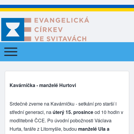
Toggle main menu
Main navigation
Kavárnička - manželé Hurtovi
Srdečně zveme na Kavárničku - setkání pro starší i
střední generaci, na
úterý 15. prosince
od 10 hodin v
modlitebně ČCE. Po úvodní pobožnosti Václava
Hurta, faráře z Litomyšle, budou
manželé Ula a