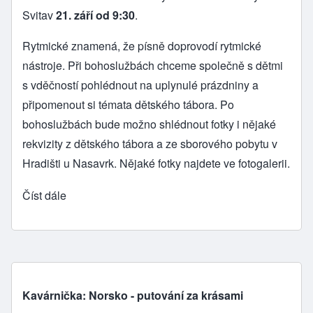
Svitav
21. září od 9:30
.
Rytmické znamená, že písně doprovodí rytmické
nástroje. Při bohoslužbách chceme společně s dětmi
s vděčností pohlédnout na uplynulé prázdniny a
připomenout si témata dětského tábora. Po
bohoslužbách bude možno shlédnout fotky i nějaké
rekvizity z dětského tábora a ze sborového pobytu v
Hradišti u Nasavrk. Nějaké fotky najdete ve
fotogalerii
.
Číst dále
Kavárnička: Norsko - putování za krásami