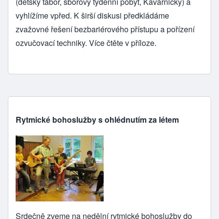
(dětský tábor, sborový týdenní pobyt, Kavárničky) a
vyhlížíme vpřed. K širší diskusi předkládáme
zvažovné řešení bezbariérového přístupu a pořízení
ozvučovací techniky. Více čtěte v příloze.
Rytmické bohoslužby s ohlédnutím za létem
Srdečně zveme na nedělní rytmické bohoslužby do