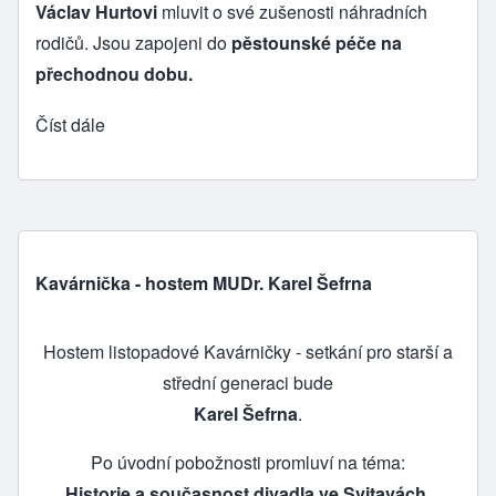
Václav Hurtovi
mluvit o své zušenosti náhradních
rodičů. Jsou zapojeni do
pěstounské péče na
přechodnou dobu.
Číst dále
Kavárnička - hostem MUDr. Karel Šefrna
Hostem listopadové Kavárničky - setkání pro starší a
střední generaci bude
Karel Šefrna
.
Po úvodní pobožnosti promluví na téma:
Historie a současnost divadla ve Svitavách.