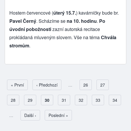
Hostem červencové (
úterý 15.7.
) kavárničky bude br.
Pavel Černý
. Scházíme se
na 10. hodinu
.
Po
úvodní pobožnosti
zazní autorská recitace
prokládaná mluveným slovem. Vše na téma
Chvála
stromům
.
First page
« První
Předchozí stránka
‹ Předchozí
…
Page
26
Page
27
Page
28
Page
29
Aktuální stránka
30
Page
31
Page
32
Page
33
Page
34
Pagination
…
Následující stránka
Další ›
Poslední stránka
Poslední »