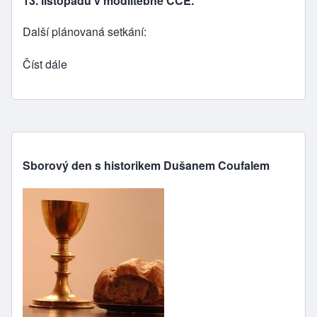
13. listopadu
v modlitebně ČCE.
Další plánovaná setkání:
Číst dále
Sborový den s historikem Dušanem Coufalem