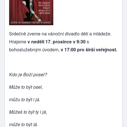
Srdečně zveme na vánoční divadlo dětí a mládeže.
Hrajeme
v neděli 17. prosince v 9:30
s
bohoslužebným úvodem,
v 17:00 pro širší veřejnost.
Kdo je Boží posel?
Může to být osel,
můžu to být i já.
Můžeš to být ty i já,
může to být íá.