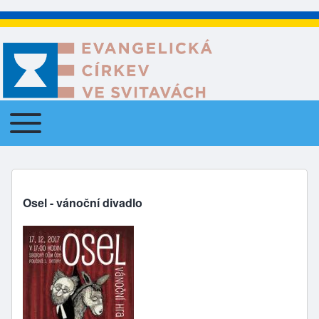
Toggle main menu
Main navigation
Osel - vánoční divadlo