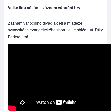
Velké lidu sčítání - záznam vánoční hry
Záznam vánočního divadla dětí a mládeže
svitavského evangelického sboru je ke shlédnutí. Díky
Fedrselům!