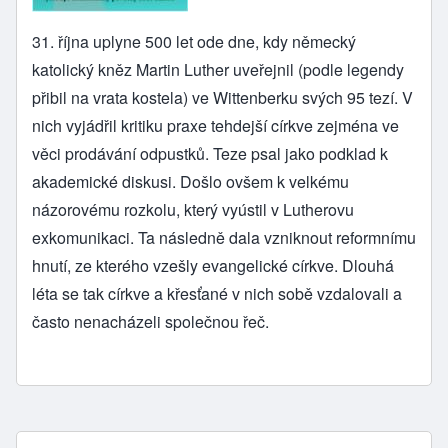
31. října uplyne 500 let ode dne, kdy německý
katolický kněz Martin Luther uveřejnil (podle legendy
přibil na vrata kostela) ve Wittenberku svých 95 tezí. V
nich vyjádřil kritiku praxe tehdejší církve zejména ve
věci prodávání odpustků. Teze psal jako podklad k
akademické diskusi. Došlo ovšem k velkému
názorovému rozkolu, který vyústil v Lutherovu
exkomunikaci. Ta následně dala vzniknout reformnímu
hnutí, ze kterého vzešly evangelické církve. Dlouhá
léta se tak církve a křesťané v nich sobě vzdalovali a
často nenacházeli společnou řeč.